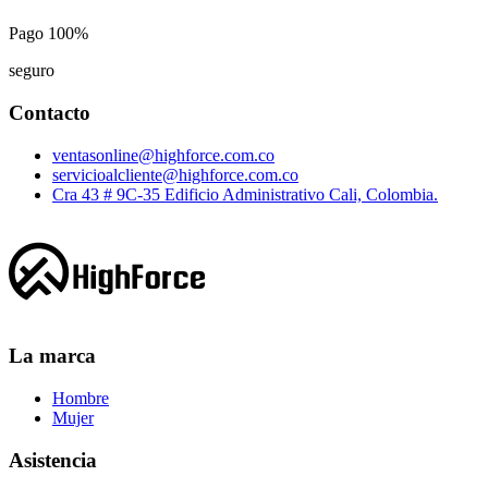
Pago 100%
seguro
Contacto
ventasonline@highforce.com.co
servicioalcliente@highforce.com.co
Cra 43 # 9C-35 Edificio Administrativo Cali, Colombia.
La marca
Hombre
Mujer
Asistencia