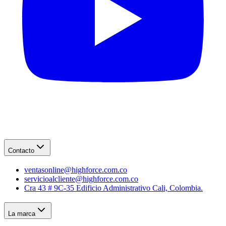
Contacto
ventasonline@highforce.com.co
servicioalcliente@highforce.com.co
Cra 43 # 9C-35 Edificio Administrativo Cali, Colombia.
La marca