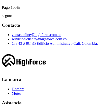
Pago 100%
seguro
Contacto
ventasonline@highforce.com.co
servicioalcliente@highforce.com.co
Cra 43 # 9C-35 Edificio Administrativo Cali, Colombia.
La marca
Hombre
Mujer
Asistencia