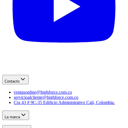
Contacto
ventasonline@highforce.com.co
servicioalcliente@highforce.com.co
Cra 43 # 9C-35 Edificio Administrativo Cali, Colombia.
La marca