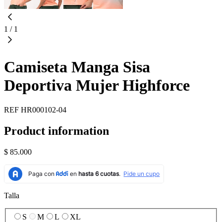
1
/
1
Camiseta Manga Sisa
Deportiva Mujer Highforce
REF
HR000102-04
Product information
$ 85.000
Talla
S
M
L
XL