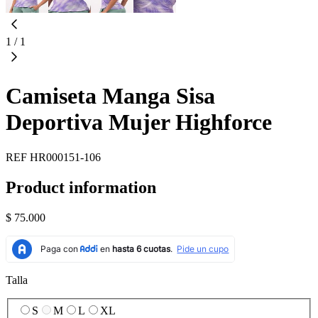
1
/
1
Camiseta Manga Sisa
Deportiva Mujer Highforce
REF
HR000151-106
Product information
$ 75.000
Talla
S
M
L
XL