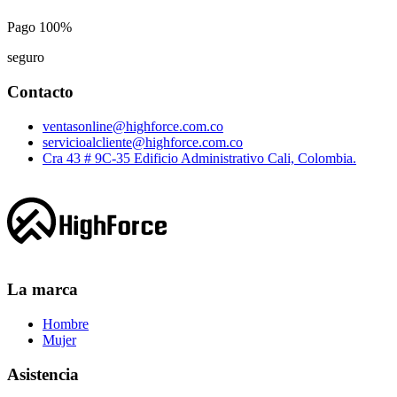
Pago 100%
seguro
Contacto
ventasonline@highforce.com.co
servicioalcliente@highforce.com.co
Cra 43 # 9C-35 Edificio Administrativo Cali, Colombia.
La marca
Hombre
Mujer
Asistencia