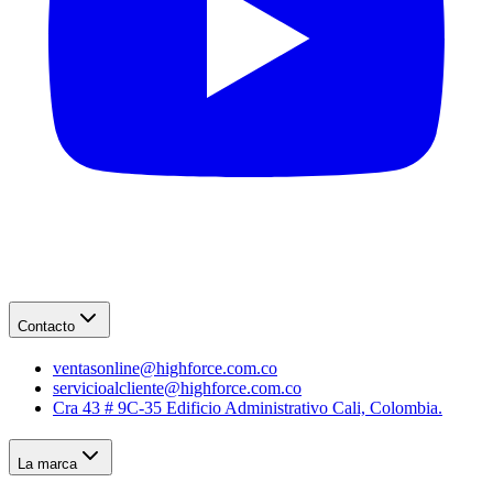
Contacto
ventasonline@highforce.com.co
servicioalcliente@highforce.com.co
Cra 43 # 9C-35 Edificio Administrativo Cali, Colombia.
La marca