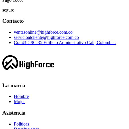
Pago 100%
seguro
Contacto
ventasonline@highforce.com.co
servicioalcliente@highforce.com.co
Cra 43 # 9C-35 Edificio Administrativo Cali, Colombia.
La marca
Hombre
Mujer
Asistencia
Políticas