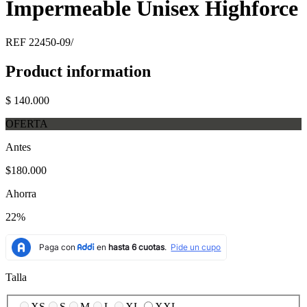
Impermeable Unisex Highforce
REF
22450-09/
Product information
$ 140.000
OFERTA
Antes
$180.000
Ahorra
22%
Talla
XS
S
M
L
XL
XXL