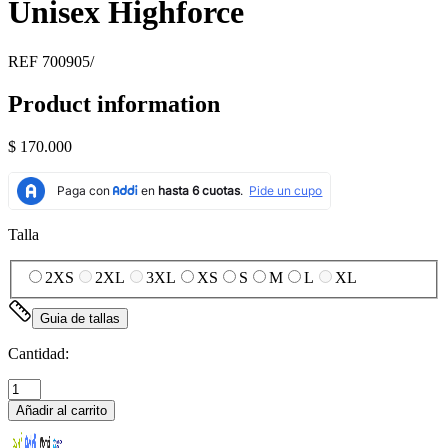
Unisex Highforce
REF
700905/
Product information
$ 170.000
Talla
2XS
2XL
3XL
XS
S
M
L
XL
Guia de tallas
Cantidad:
Añadir al carrito