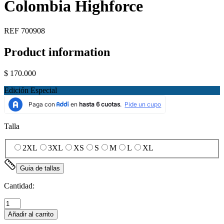
Colombia Highforce
REF
700908
Product information
$ 170.000
Edición Especial
Talla
2XL
3XL
XS
S
M
L
XL
Guia de tallas
Cantidad:
Añadir al carrito