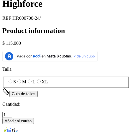
Highforce
REF
HR000700-24/
Product information
$ 115.000
Talla
S
M
L
XL
Guia de tallas
Cantidad:
Añadir al carrito