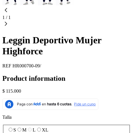
1
/
1
Leggin Deportivo Mujer
Highforce
REF
HR000700-09/
Product information
$ 115.000
Talla
S
M
L
XL