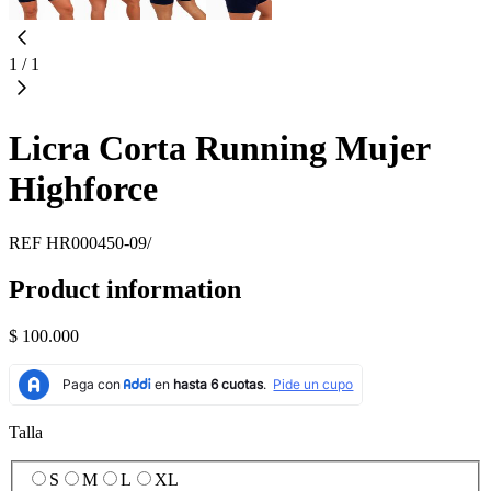
1
/
1
Licra Corta Running Mujer
Highforce
REF
HR000450-09/
Product information
$ 100.000
Talla
S
M
L
XL