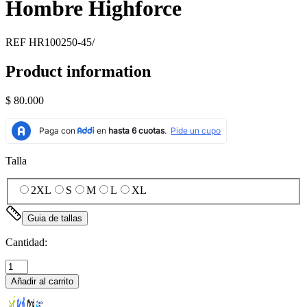
Hombre Highforce
REF
HR100250-45/
Product information
$ 80.000
Talla
2XL
S
M
L
XL
Guia de tallas
Cantidad:
Añadir al carrito