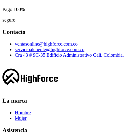
Pago 100%
seguro
Contacto
ventasonline@highforce.com.co
servicioalcliente@highforce.com.co
Cra 43 # 9C-35 Edificio Administrativo Cali, Colombia.
La marca
Hombre
Mujer
Asistencia