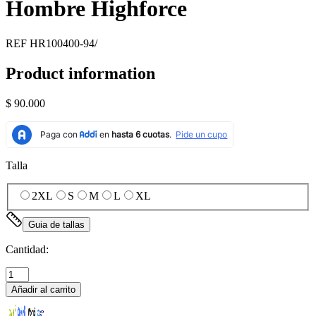
Hombre Highforce
REF
HR100400-94/
Product information
$ 90.000
Talla
2XL
S
M
L
XL
Guia de tallas
Cantidad:
Añadir al carrito