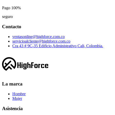
Pago 100%
seguro
Contacto
ventasonline@highforce.com.co
servicioalcliente@highforce.com.co
Cra 43 # 9C-35 Edificio Administrativo Cali, Colombia.
La marca
Hombre
Mujer
Asistencia