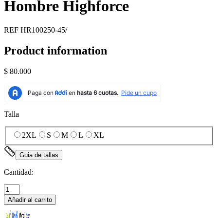
Hombre Highforce
REF
HR100250-45/
Product information
$ 80.000
Talla
2XL
S
M
L
XL
Guia de tallas
Cantidad:
Añadir al carrito