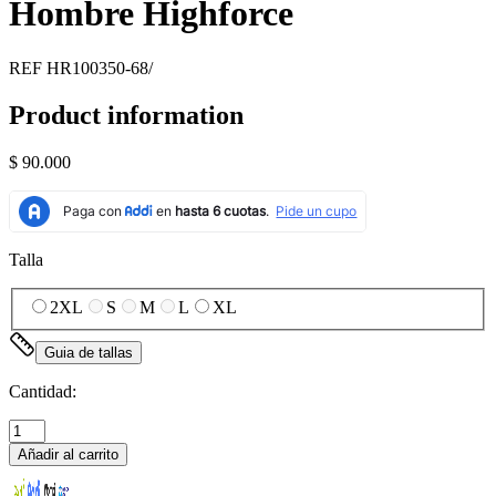
Hombre Highforce
REF
HR100350-68/
Product information
$ 90.000
Talla
2XL
S
M
L
XL
Guia de tallas
Cantidad:
Añadir al carrito