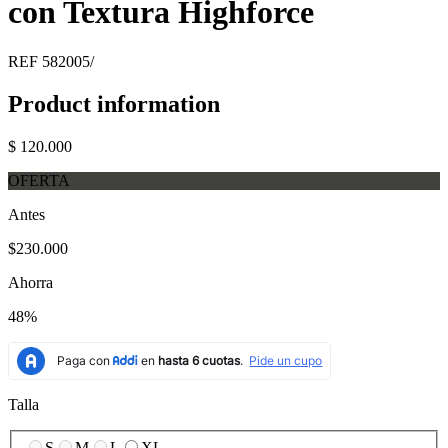
con Textura Highforce
REF
582005/
Product information
$ 120.000
OFERTA
Antes
$230.000
Ahorra
48%
Talla
S
M
L
XL