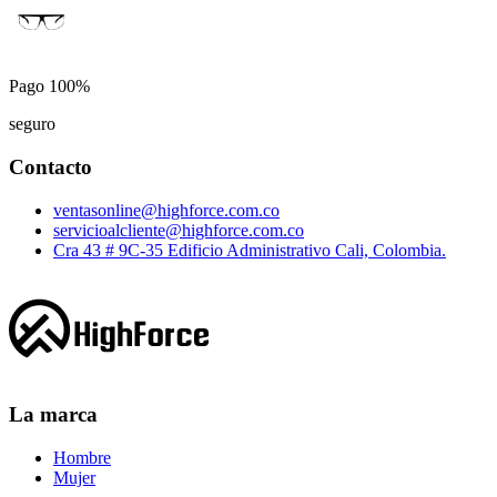
Pago 100%
seguro
Contacto
ventasonline@highforce.com.co
servicioalcliente@highforce.com.co
Cra 43 # 9C-35 Edificio Administrativo Cali, Colombia.
La marca
Hombre
Mujer