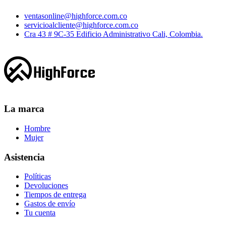
ventasonline@highforce.com.co
servicioalcliente@highforce.com.co
Cra 43 # 9C-35 Edificio Administrativo Cali, Colombia.
La marca
Hombre
Mujer
Asistencia
Políticas
Devoluciones
Tiempos de entrega
Gastos de envío
Tu cuenta