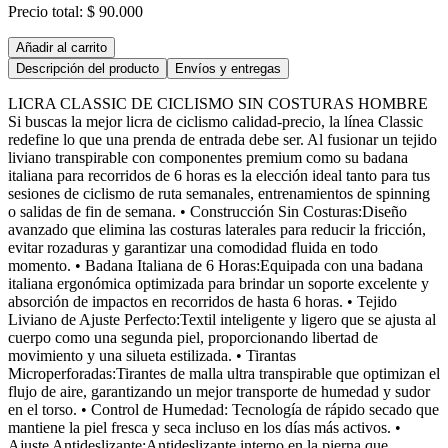
Precio total:
$ 90.000
Añadir al carrito
Descripción del producto
Envíos y entregas
LICRA CLASSIC DE CICLISMO SIN COSTURAS HOMBRE
Si buscas la mejor licra de ciclismo calidad-precio, la línea Classic
redefine lo que una prenda de entrada debe ser. Al fusionar un tejido
liviano transpirable con componentes premium como su badana
italiana para recorridos de 6 horas es la elección ideal tanto para tus
sesiones de ciclismo de ruta semanales, entrenamientos de spinning
o salidas de fin de semana. • Construcción Sin Costuras:Diseño
avanzado que elimina las costuras laterales para reducir la fricción,
evitar rozaduras y garantizar una comodidad fluida en todo
momento. • Badana Italiana de 6 Horas:Equipada con una badana
italiana ergonómica optimizada para brindar un soporte excelente y
absorción de impactos en recorridos de hasta 6 horas. • Tejido
Liviano de Ajuste Perfecto:Textil inteligente y ligero que se ajusta al
cuerpo como una segunda piel, proporcionando libertad de
movimiento y una silueta estilizada. • Tirantas
Microperforadas:Tirantes de malla ultra transpirable que optimizan el
flujo de aire, garantizando un mejor transporte de humedad y sudor
en el torso. • Control de Humedad: Tecnología de rápido secado que
mantiene la piel fresca y seca incluso en los días más activos. •
Ajuste Antideslizante:Antideslizante interno en la pierna que