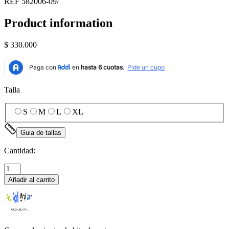
REF
582006-09/
Product information
$ 330.000
Talla
S
M
L
XL
Guia de tallas
Cantidad:
Añadir al carrito