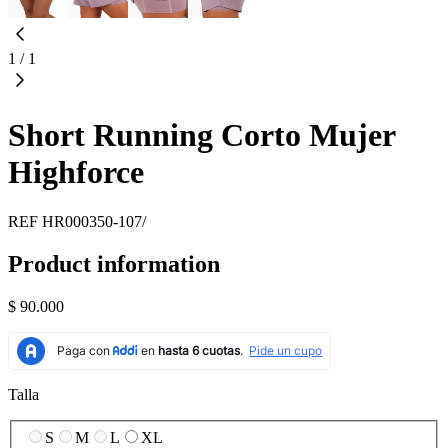
1
/
1
Short Running Corto Mujer
Highforce
REF
HR000350-107/
Product information
$ 90.000
Talla
S
M
L
XL