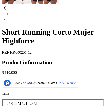
1
/
1
Short Running Corto Mujer
Highforce
REF
HR000251-12
Product information
$ 110.000
Talla
S
M
L
XL