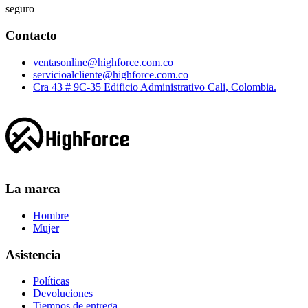
seguro
Contacto
ventasonline@highforce.com.co
servicioalcliente@highforce.com.co
Cra 43 # 9C-35 Edificio Administrativo Cali, Colombia.
La marca
Hombre
Mujer
Asistencia
Políticas
Devoluciones
Tiempos de entrega